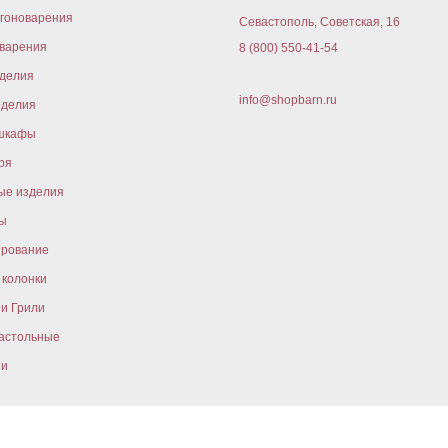
гоноварения
Севастополь, Советская, 16
варения
8 (800) 550-41-54
оделия
info@shopbarn.ru
оделия
шкафы
ря
ые изделия
ы
ирование
колонки
и Грили
астольные
ни